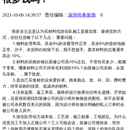
2021-10-06 14:39:57 责任编辑：
深圳尚泰装饰
0
很多业主总是认为买材料找游击队施工是最划算、最便宜的方
式，但往往忽略了以下几点： 重要问题：
1.物料处理率高。其余5%的水暖管件正常，其余5%的瓷砖地板
正常。沙子、水泥和白粉留下后，我不想放手。废弃材料的总量通常
高达 10%。
2.材料的采购价格比装修公司高10%左右。不管你买多少，都属
于零售。哪家材料公司不持有毛利润的10%？由装修公司采购，从源
头采购。 ，属于批发。
3.是自己买食材的业余爱好者。跑来跑去、发、补、回，费时费
力，经常采购到优质、低成本的粗料。
4.没有蓝图，返工率高，最终的设计效果往往终生遗憾。尽管如
此，还是很容易找到装修公司的设计师并偷偷提供图纸。你不必冒着
被公司杀死数百美元的风险，因为设计师在做出明确的私人订单时会
被公司卷入其中。
5.游击队劳动力成本低，工艺差，施工粗暴，工地脏乱。为什么
优质员工不加入正规公司？工人可能会说，装修公司规矩多，管控
严！你敢用不懂规矩不服从管理的人吗？因此，道路上的游击队存在