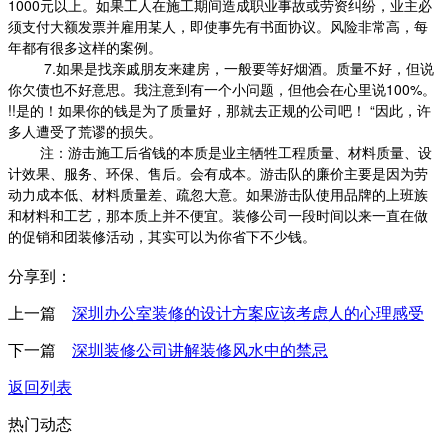
1000元以上。如果工人在施工期间造成职业事故或劳资纠纷，业主必
须支付大额发票并雇用某人，即使事先有书面协议。风险非常高，每
年都有很多这样的案例。
7.如果是找亲戚朋友来建房，一般要等好烟酒。质量不好，但说
你欠债也不好意思。我注意到有一个小问题，但他会在心里说100%。
!!是的！如果你的钱是为了质量好，那就去正规的公司吧！ “因此，许
多人遭受了荒谬的损失。
注：游击施工后省钱的本质是业主牺牲工程质量、材料质量、设
计效果、服务、环保、售后。会有成本。游击队的廉价主要是因为劳
动力成本低、材料质量差、疏忽大意。如果游击队使用品牌的上班族
和材料和工艺，那本质上并不便宜。装修公司一段时间以来一直在做
的促销和团装修活动，其实可以为你省下不少钱。
分享到：
上一篇
深圳办公室装修的设计方案应该考虑人的心理感受
下一篇
深圳装修公司讲解装修风水中的禁忌
返回列表
热门动态