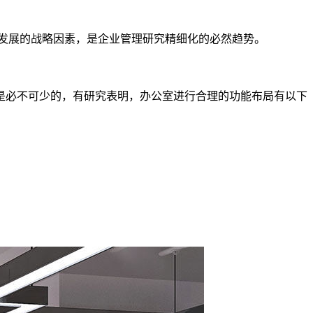
康发展的战略因素，是企业管理研究精细化的必然趋势。
是必不可少的，有研究表明，办公室进行合理的功能布局有以下