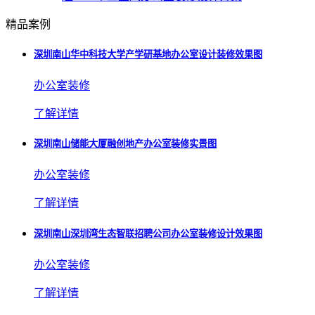
精品案例
深圳南山华中科技大学产学研基地办公室设计装修效果图
办公室装修
了解详情
深圳南山储能大厦融创地产办公室装修实景图
办公室装修
了解详情
深圳南山深圳湾生态智联招聘公司办公室装修设计效果图
办公室装修
了解详情