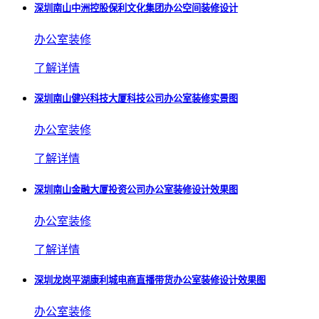
深圳南山中洲控股保利文化集团办公空间装修设计
办公室装修
了解详情
深圳南山健兴科技大厦科技公司办公室装修实景图
办公室装修
了解详情
深圳南山金融大厦投资公司办公室装修设计效果图
办公室装修
了解详情
深圳龙岗平湖康利城电商直播带货办公室装修设计效果图
办公室装修