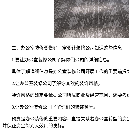
二、办公室装修要做好一定要让装修公司知道这些信息
1.要让办公室装修公司了解你们公司的详细信息。
具体了解详细信息是办公室装修公司开展工作的重要前提
2.让办公室装修公司了解你喜欢的装饰风格。
装饰风格的确定要依据公司所属职业及经营范围，还要考
3.让办公室装修公司了解你们的装饰预算。
预算是办公装修
‍的重要内容，直接关系着办公室转型的
并保证资金得到大效用的发挥。