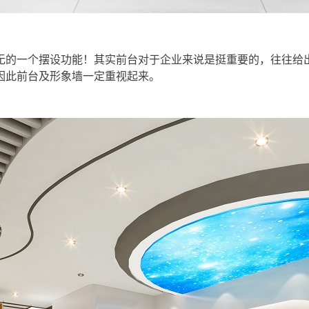
无的一个摆设功能！其实前台对于企业来说是挺重要的，往往给
因此前台及形象墙一定重视起来。