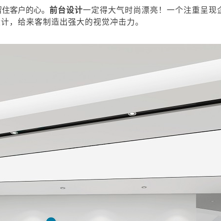
留住客户的心。
前台设计
一定得大气时尚漂亮！一个注重呈现
设计，给来客制造出强大的视觉冲击力。