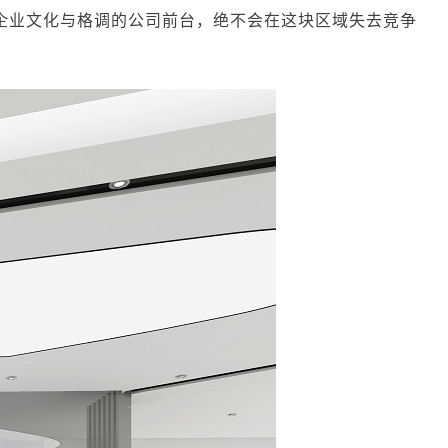
企业文化与格调的公司前台，绝不会在这块区域失去竞争