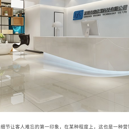
部细节让客人难忘的第一印象，在某种程度上，这也是一种营