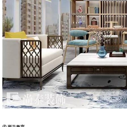
④ 斑马教育