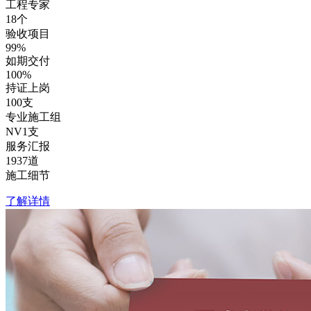
工程专家
18
个
验收项目
99
%
如期交付
100
%
持证上岗
100
支
专业施工组
NV1
支
服务汇报
1937
道
施工细节
了解详情