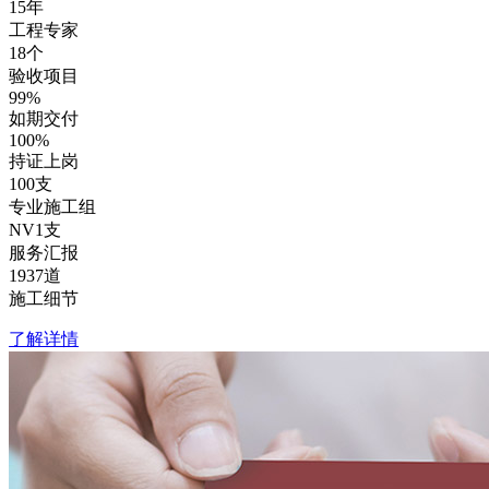
15
年
工程专家
18
个
验收项目
99
%
如期交付
100
%
持证上岗
100
支
专业施工组
NV1
支
服务汇报
1937
道
施工细节
了解详情