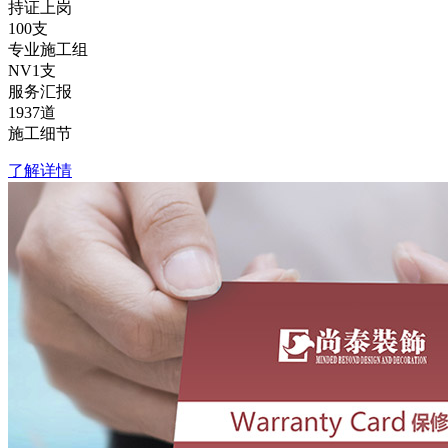
持证上岗
100
支
专业施工组
NV1
支
服务汇报
1937
道
施工细节
了解详情