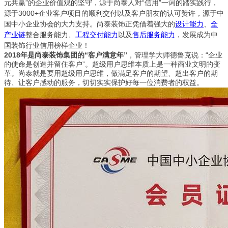
元共赢”的企业价值观的坚守，源于尚泰人对“信用”一词的踏实践行，
源于3000+企业客户项目的顺利交付以及客户朋友的认可赞许，源于中
国中小企业协会的大力支持。尚泰装饰正凭借着强大的
设计能力
、
全
产业链
整合服务能力、
工程交付能力
以及
售后服务能力
，发展成为中
国装饰行业信用榜样企业！
2018年是尚泰装饰集团的“客户满意年”
，管理学大师德鲁克说：“企业
的使命是创造并留住客户”。超级用户思维本质上是一种商业文明的变
革。尚泰就是要用超级用户思维，做满足客户的期望、超出客户的期
待、让客户感动的服务，切切实实保护好每一位消费者的权益。