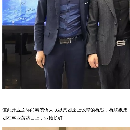
值此开业之际尚泰装饰为联纵集团送上诚挚的祝贺，祝联纵集
团在事业蒸蒸日上，业绩长虹！