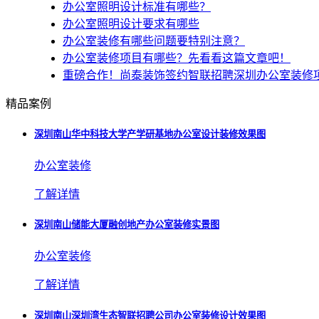
办公室照明设计标准有哪些？
办公室照明设计要求有哪些
办公室装修有哪些问题要特别注意？
办公室装修项目有哪些？先看看这篇文章吧！
重磅合作！尚泰装饰签约智联招聘深圳办公室装修
精品案例
深圳南山华中科技大学产学研基地办公室设计装修效果图
办公室装修
了解详情
深圳南山储能大厦融创地产办公室装修实景图
办公室装修
了解详情
深圳南山深圳湾生态智联招聘公司办公室装修设计效果图