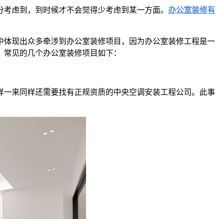
分考虑到，到时候才不会觉得少考虑到某一方面。
办公室装修有
中体现出众多牵涉到办公室装修项目，因为办公室装修工程是一
。常见的几个办公室装修项目如下：
样一来同样还需要找有正规资质的中央空调安装工程公司。此事