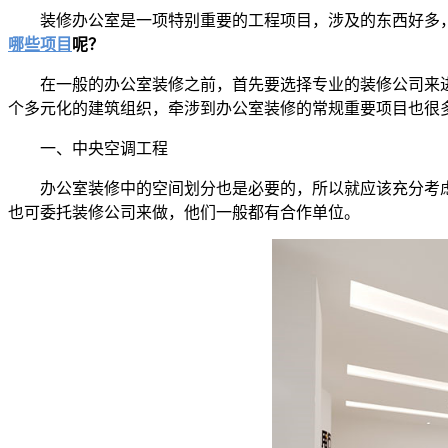
装修办公室是一项特别重要的工程项目，涉及的东西好多
哪些项目
呢？
在一般的办公室装修之前，首先要选择专业的装修公司来
个多元化的建筑组织，牵涉到办公室装修的常规重要项目也很
一、中央空调工程
办公室装修中的空间划分也是必要的，所以就应该充分考
也可委托装修公司来做，他们一般都有合作单位。