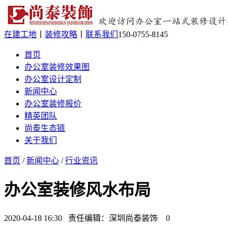
在建工地
丨
装修攻略
丨
联系我们
150-0755-8145
首页
办公室装修效果图
办公室设计定制
新闻中心
办公室装修报价
精英团队
尚泰生态链
关于我们
首页
/
新闻中心
/
行业资讯
办公室装修风水布局
2020-04-18 16:30 责任编辑：深圳尚泰装饰
0