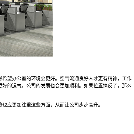
然希望办公室的环境会更好。空气流通良好人才更有精神，工作
更好的运气，公司的发展也会更加顺利。如果位置搞反了，那么
修也应更加注重这些方面，从而让公司步步高升。