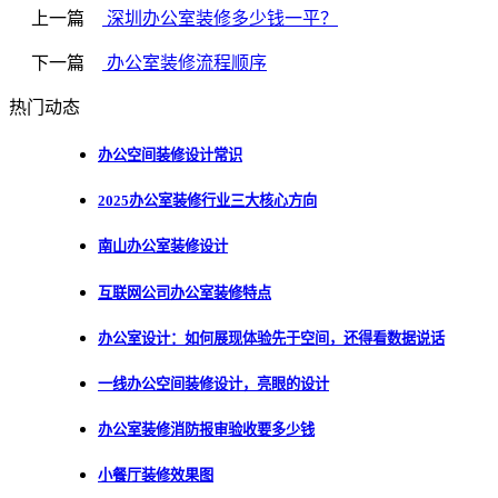
上一篇
深圳办公室装修多少钱一平？
下一篇
办公室装修流程顺序
热门动态
办公空间装修设计常识
2025办公室装修行业三大核心方向
南山办公室装修设计
互联网公司办公室装修特点
办公室设计：如何展现体验先于空间，还得看数据说话
一线办公空间装修设计，亮眼的设计
办公室装修消防报审验收要多少钱
小餐厅装修效果图