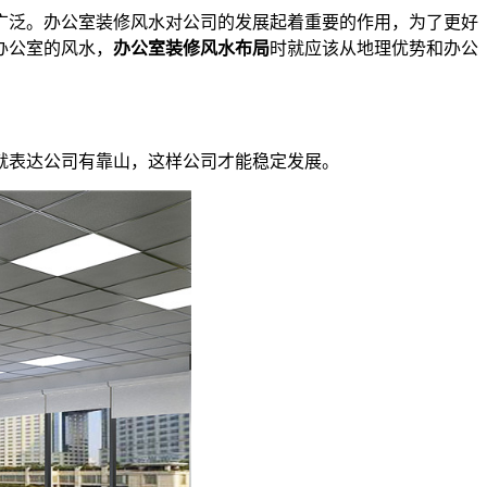
广泛。办公室装修风水对公司的发展起着重要的作用，为了更好
办公室的风水，
办公室装修风水布局
时就应该从地理优势和办公
就表达公司有靠山，这样公司才能稳定发展。