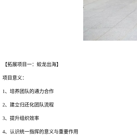
【拓展项目一：蛟龙出海】
项目意义：
1、培养团队的通力合作
2、建立归还化团队流程
3、提升组织效率
4、认识统一指挥的意义与重要作用