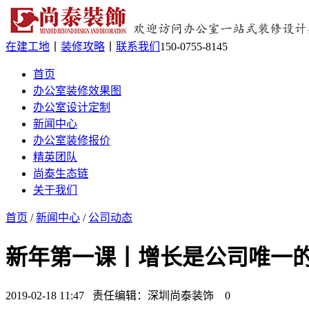
在建工地
丨
装修攻略
丨
联系我们
150-0755-8145
首页
办公室装修效果图
办公室设计定制
新闻中心
办公室装修报价
精英团队
尚泰生态链
关于我们
首页
/
新闻中心
/
公司动态
新年第一课丨增长是公司唯一
2019-02-18 11:47 责任编辑：深圳尚泰装饰
0