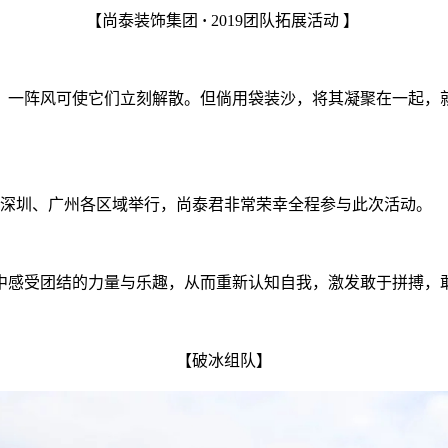
【尚泰装饰集团
·
2019团队拓展活动 】
，一阵风可使它们立刻解散。但倘用袋装沙，将其凝聚在一起，
深圳、广州各区域举行，尚泰君非常荣幸全程参与此次活动。
中感受团结的力量与乐趣，从而重新认知自我，激发敢于拼搏，
【破冰组队】