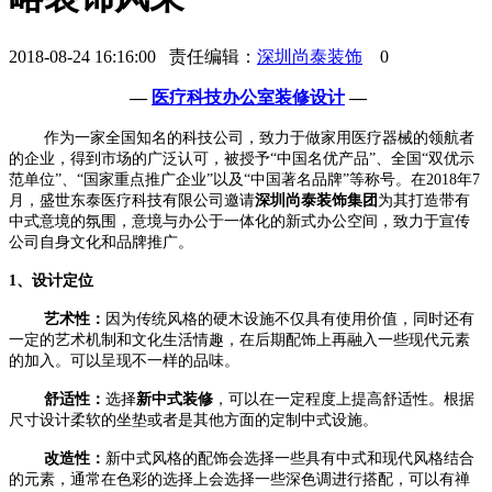
2018-08-24 16:16:00 责任编辑：
深圳尚泰装饰
0
—
医疗科技办公室装修设计
—
作为一家全国知名的科技公司，致力于做家用医疗器械的领航者
的企业，得到市场的广泛认可，被授予“中国名优产品”、全国“双优示
范单位”、“国家重点推广企业”以及“中国著名品牌”等称号。在2018年7
月，盛世东泰医疗科技有限公司邀请
深
圳尚泰装饰集团
为其打造带有
中式意境的氛围，意境与办公于一体化的新式办公空间，致力于宣传
公司自身文化和品牌推广。
1、
设计定位
艺术性
：
因为传统风格的硬木设施不仅具有使用价值，同时还有
一定的艺术机制和文化生活情趣，在后期配饰上再融入一些现代元素
的加入。可以呈现不一样的品味。
舒适性：
选择
新
中式装修
，可以在一定程度上提高舒适性。根据
尺寸设计柔软的坐垫或者是其他方面的定制中式设施。
改造性：
新中式风格的配饰会选择一些具有中式和现代风格结合
的元素，通常在色彩的选择上会选择一些深色调进行搭配，可以有禅